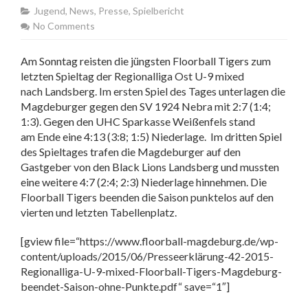
Jugend
,
News
,
Presse
,
Spielbericht
No Comments
Am Sonntag reisten die jüngsten Floorball Tigers zum
letzten Spieltag der Regionalliga Ost U-9 mixed
nach Landsberg. Im ersten Spiel des Tages unterlagen die
Magdeburger gegen den SV 1924 Nebra mit 2:7 (1:4;
1:3). Gegen den UHC Sparkasse Weißenfels stand
am Ende eine 4:13 (3:8; 1:5) Niederlage. Im dritten Spiel
des Spieltages trafen die Magdeburger auf den
Gastgeber von den Black Lions Landsberg und mussten
eine weitere 4:7 (2:4; 2:3) Niederlage hinnehmen. Die
Floorball Tigers beenden die Saison punktelos auf den
vierten und letzten Tabellenplatz.
[gview file=“https://www.floorball-magdeburg.de/wp-
content/uploads/2015/06/Presseerklärung-42-2015-
Regionalliga-U-9-mixed-Floorball-Tigers-Magdeburg-
beendet-Saison-ohne-Punkte.pdf“ save=“1″]