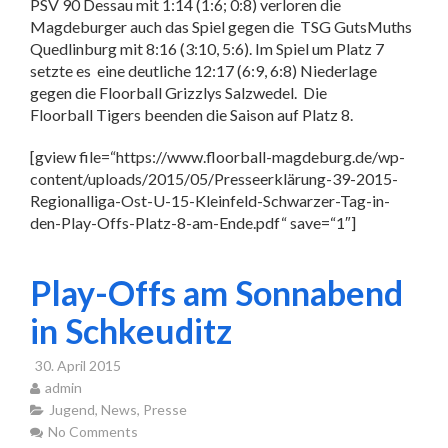
PSV 90 Dessau mit 1:14 (1:6; 0:8) verloren die
Magdeburger auch das Spiel gegen die TSG GutsMuths
Quedlinburg mit 8:16 (3:10, 5:6). Im Spiel um Platz 7
setzte es eine deutliche 12:17 (6:9, 6:8) Niederlage
gegen die Floorball Grizzlys Salzwedel. Die
Floorball Tigers beenden die Saison auf Platz 8.
[gview file=“https://www.floorball-magdeburg.de/wp-
content/uploads/2015/05/Presseerklärung-39-2015-
Regionalliga-Ost-U-15-Kleinfeld-Schwarzer-Tag-in-
den-Play-Offs-Platz-8-am-Ende.pdf“ save=“1″]
Play-Offs am Sonnabend
in Schkeuditz
30. April 2015
admin
Jugend
,
News
,
Presse
No Comments