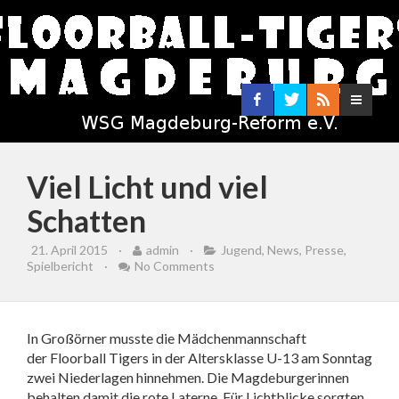
Viel Licht und viel
Schatten
21. April 2015
·
admin
·
Jugend
,
News
,
Presse
,
Spielbericht
·
No Comments
In Großörner musste die Mädchenmannschaft
der Floorball Tigers in der Altersklasse U-13 am Sonntag
zwei Niederlagen hinnehmen. Die Magdeburgerinnen
behalten damit die rote Laterne. Für Lichtblicke sorgten