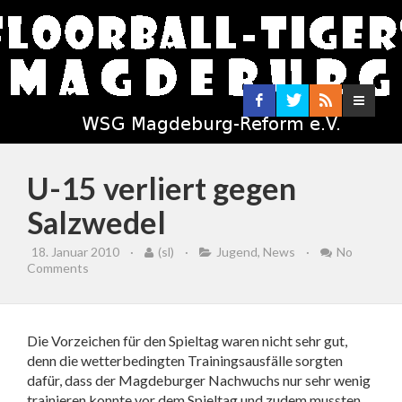
U-15 verliert gegen
Salzwedel
18. Januar 2010
·
(sl)
·
Jugend
,
News
·
No
Comments
Die Vorzeichen für den Spieltag waren nicht sehr gut,
denn die wetterbedingten Trainingsausfälle sorgten
dafür, dass der Magdeburger Nachwuchs nur sehr wenig
trainieren konnte vor dem Spieltag und zudem mussten