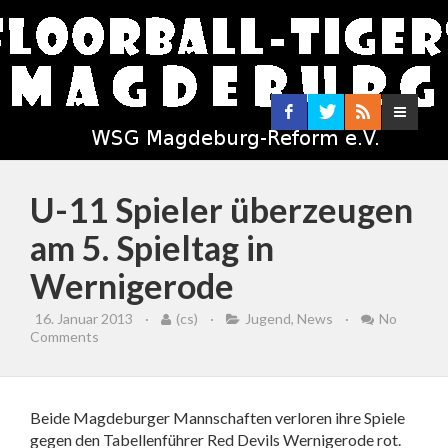
U-11 Spieler überzeugen
am 5. Spieltag in
Wernigerode
16. Januar 2013
·
(cs)
·
Jugend
,
News
·
No
Comments
Beide Magdeburger Mannschaften verloren ihre Spiele
gegen den Tabellenführer Red Devils Wernigerode rot.