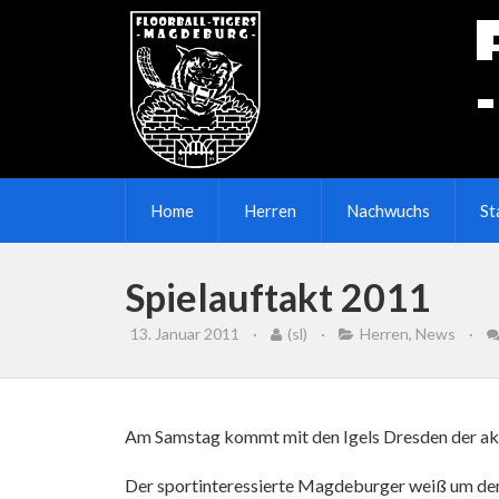
Home
Herren
Nachwuchs
St
Spielauftakt 2011
13. Januar 2011
·
(sl)
·
Herren
,
News
·
Am Samstag kommt mit den Igels Dresden der aktu
Der sportinteressierte Magdeburger weiß um de