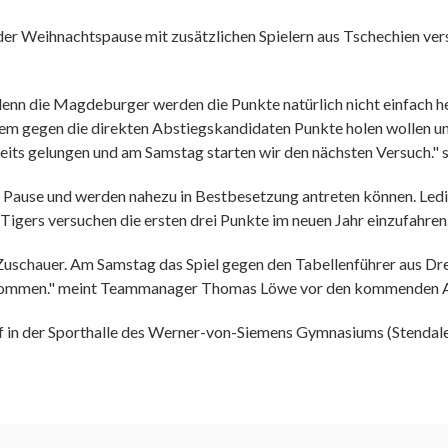
der Weihnachtspause mit zusätzlichen Spielern aus Tschechien verst
denn die Magdeburger werden die Punkte natürlich nicht einfach h
allem gegen die direkten Abstiegskandidaten Punkte holen wollen 
ereits gelungen und am Samstag starten wir den nächsten Versuch." 
ause und werden nahezu in Bestbesetzung antreten können. Ledig
igers versuchen die ersten drei Punkte im neuen Jahr einzufahren
die Zuschauer. Am Samstag das Spiel gegen den Tabellenführer aus
 zu kommen." meint Teammanager Thomas Löwe vor den kommenden 
 in der Sporthalle des Werner-von-Siemens Gymnasiums (Stendaler