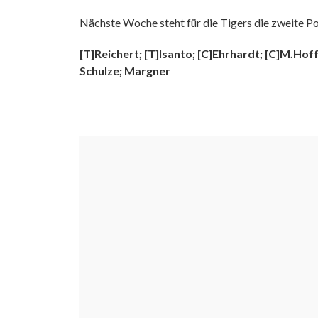
Nächste Woche steht für die Tigers die zweite Po
[T]Reichert; [T]Isanto; [C]Ehrhardt; [C]M.Ho
Schulze; Margner