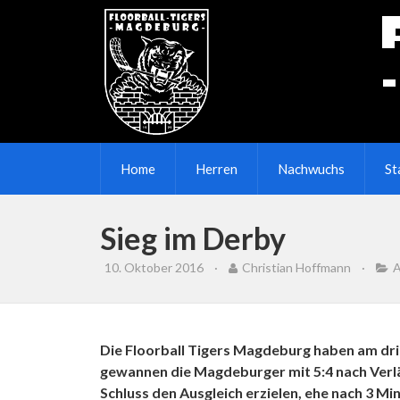
Home
Herren
Nachwuchs
St
Sieg im Derby
10. Oktober 2016
·
Christian Hoffmann
·
A
Die Floorball Tigers Magdeburg haben am drit
gewannen die Magdeburger mit 5:4 nach Verlä
Schluss den Ausgleich erzielen, ehe nach 3 Mi