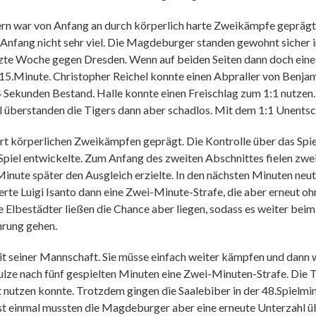
ern war von Anfang an durch körperlich harte Zweikämpfe geprägt.
 Anfang nicht sehr viel. Die Magdeburger standen gewohnt sicher 
letzte Woche gegen Dresden. Wenn auf beiden Seiten dann doch eine
r 15.Minute. Christopher Reichel konnte einen Abpraller von Benja
 44 Sekunden Bestand. Halle konnte einen Freischlag zum 1:1 nutze
hl überstanden die Tigers dann aber schadlos. Mit dem 1:1 Unentsch
hart körperlichen Zweikämpfen geprägt. Die Kontrolle über das Sp
Spiel entwickelte. Zum Anfang des zweiten Abschnittes fielen zwei 
inute später den Ausgleich erzielte. In den nächsten Minuten neut
sierte Luigi Isanto dann eine Zwei-Minute-Strafe, die aber erneut 
e Elbestädter ließen die Chance aber liegen, sodass es weiter bei
hrung gehen.
t seiner Mannschaft. Sie müsse einfach weiter kämpfen und dann wä
hulze nach fünf gespielten Minuten eine Zwei-Minuten-Strafe. Die T
t nutzen konnte. Trotzdem gingen die Saalebiber in der 48.Spielmin
st einmal mussten die Magdeburger aber eine erneute Unterzahl üb