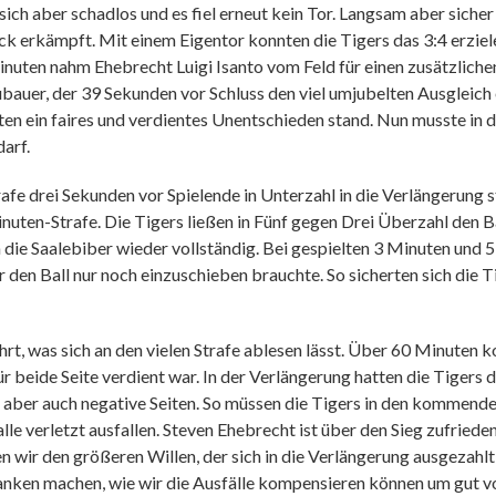
sich aber schadlos und es fiel erneut kein Tor. Langsam aber sicher 
lück erkämpft. Mit einem Eigentor konnten die Tigers das 3:4 erzi
Minuten nahm Ehebrecht Luigi Isanto vom Feld für einen zusätzlichen
uer, der 39 Sekunden vor Schluss den viel umjubelten Ausgleich e
en ein faires und verdientes Unentschieden stand. Nun musste in 
arf.
fe drei Sekunden vor Spielende in Unterzahl in die Verlängerung s
nuten-Strafe. Die Tigers ließen in Fünf gegen Drei Überzahl den Ba
 die Saalebiber wieder vollständig. Bei gespielten 3 Minuten und 
den Ball nur noch einzuschieben brauchte. So sicherten sich die Ti
hrt, was sich an den vielen Strafe ablesen lässt. Über 60 Minuten 
ür beide Seite verdient war. In der Verlängerung hatten die Tigers 
 aber auch negative Seiten. So müssen die Tigers in den kommende
e verletzt ausfallen. Steven Ehebrecht ist über den Sieg zufrieden, 
 wir den größeren Willen, der sich in die Verlängerung ausgezahlt
anken machen, wie wir die Ausfälle kompensieren können um gut vor