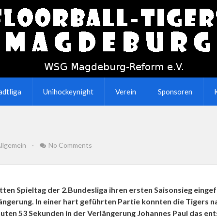
adtliga
Unihockeynight
Verein
Sponsoren
llgemein
·
No Comments
ten Spieltag der 2.Bundesliga ihren ersten Saisonsieg einge
ngerung. In einer hart geführten Partie konnten die Tigers 
nuten 53 Sekunden in der Verlängerung Johannes Paul das ents