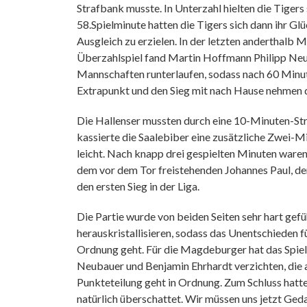
Strafbank musste. In Unterzahl hielten die Tigers 
58.Spielminute hatten die Tigers sich dann ihr G
Ausgleich zu erzielen. In der letzten anderthalb 
Überzahlspiel fand Martin Hoffmann Philipp Neuba
Mannschaften runterlaufen, sodass nach 60 Minut
Extrapunkt und den Sieg mit nach Hause nehmen d
Die Hallenser mussten durch eine 10-Minuten-Stra
kassierte die Saalebiber eine zusätzliche Zwei-Mi
leicht. Nach knapp drei gespielten Minuten waren
dem vor dem Tor freistehenden Johannes Paul, der 
den ersten Sieg in der Liga.
Die Partie wurde von beiden Seiten sehr hart gefü
herauskristallisieren, sodass das Unentschieden f
Ordnung geht. Für die Magdeburger hat das Spiel
Neubauer und Benjamin Ehrhardt verzichten, die all
Punkteteilung geht in Ordnung. Zum Schluss hatten
natürlich überschattet. Wir müssen uns jetzt Ged