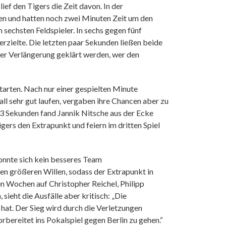
lief den Tigers die Zeit davon. In der
elen und hatten noch zwei Minuten Zeit um den
 sechsten Feldspieler. In sechs gegen fünf
rzielte. Die letzten paar Sekunden ließen beide
der Verlängerung geklärt werden, wer den
tarten. Nach nur einer gespielten Minute
ll sehr gut laufen, vergaben ihre Chancen aber zu
53 Sekunden fand Jannik Nitsche aus der Ecke
gers den Extrapunkt und feiern im dritten Spiel
konnte sich kein besseres Team
den größeren Willen, sodass der Extrapunkt in
n Wochen auf Christopher Reichel, Philipp
sieht die Ausfälle aber kritisch: „Die
 hat. Der Sieg wird durch die Verletzungen
bereitet ins Pokalspiel gegen Berlin zu gehen.“