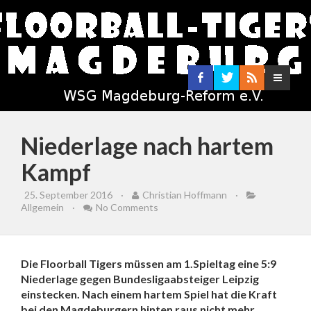
Niederlage nach hartem
Kampf
25. September 2016
·
Christian Hoffmann
·
Allgemein
·
No Comments
Die Floorball Tigers müssen am 1.Spieltag eine 5:9
Niederlage gegen Bundesligaabsteiger Leipzig
einstecken. Nach einem hartem Spiel hat die Kraft
bei den Magdeburgern hinten raus nicht mehr