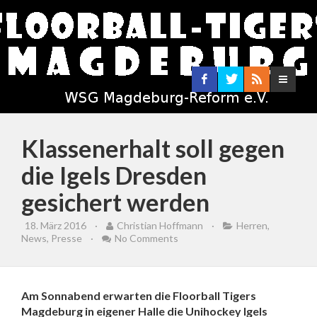
Klassenerhalt soll gegen
die Igels Dresden
gesichert werden
18. März 2016
·
Christian Hoffmann
·
Herren
,
News
,
Presse
·
No Comments
Am Sonnabend erwarten die Floorball Tigers
Magdeburg in eigener Halle die Unihockey Igels