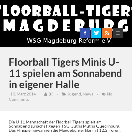
Floorball Tigers Minis U-
11 spielen am Sonnabend
in eigener Halle
10. März 2014
·
(tl)
·
Jugend
,
News
·
No
Comments
Die U-11 Mannschaft der Floorball Tigers spielt am
Sonnabend zunächst gegen TSG Guths Muths Quedlinburg.
Das Hinspiel gewannen die Magdeburger klar mit 12:2 Toren.