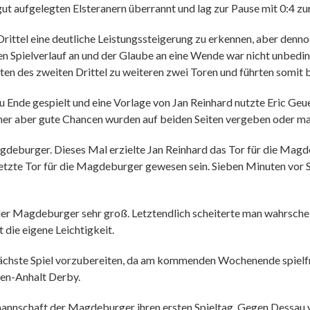
ut aufgelegten Elsteranern überrannt und lag zur Pause mit 0:4 zu
ttel eine deutliche Leistungssteigerung zu erkennen, aber dennoc
en Spielverlauf an und der Glaube an eine Wende war nicht unbeding
ten des zweiten Drittel zu weiteren zwei Toren und führten somit b
 zu Ende gespielt und eine Vorlage von Jan Reinhard nutzte Eric Ge
ener aber gute Chancen wurden auf beiden Seiten vergeben oder ma
Magdeburger. Dieses Mal erzielte Jan Reinhard das Tor für die Mag
letzte Tor für die Magdeburger gewesen sein. Sieben Minuten vor Sp
er Magdeburger sehr groß. Letztendlich scheiterte man wahrschein
 die eigene Leichtigkeit.
ächste Spiel vorzubereiten, da am kommenden Wochenende spielfrei
sen-Anhalt Derby.
nmannschaft der Magdeburger ihren ersten Spieltag. Gegen Dessau