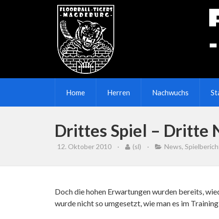
Home
Herren
Nachwuchs
St
Drittes Spiel – Dritte
12. Oktober 2010
·
(sl)
·
News
,
Spielberich
Doch die hohen Erwartungen wurden bereits, wiede
wurde nicht so umgesetzt, wie man es im Training