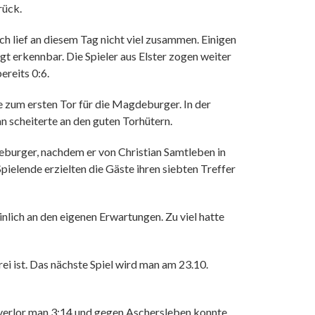
rück.
h lief an diesem Tag nicht viel zusammen. Einigen
t erkennbar. Die Spieler aus Elster zogen weiter
ereits 0:6.
ue zum ersten Tor für die Magdeburger. In der
n scheiterte an den guten Torhütern.
deburger, nachdem er von Christian Samtleben in
ielende erzielten die Gäste ihren siebten Treffer
lich an den eigenen Erwartungen. Zu viel hatte
 ist. Das nächste Spiel wird man am 23.10.
 verlor man 3:14 und gegen Aschersleben konnte