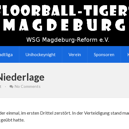
adtliga
Unihockeynight
Verein
Sponsoren
 Niederlage
t
·
No Comments
r einmal, im ersten Drittel zerstört. In der Verteidigung stand 
 geübt hatte.