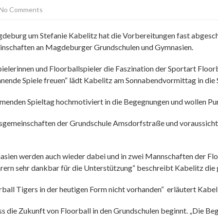
No Comments
eburg um Stefanie Kabelitz hat die Vorbereitungen fast abgeschlo
inschaften an Magdeburger Grundschulen und Gymnasien.
ielerinnen und Floorballspieler die Faszination der Sportart Floor
nnende Spiele freuen“ lädt Kabelitz am Sonnabendvormittag in die S
menden Spieltag hochmotiviert in die Begegnungen und wollen Pun
beitsgemeinschaften der Grundschule Amsdorfstraße und voraussi
asien werden auch wieder dabei und in zwei Mannschaften der Floo
hrern sehr dankbar für die Unterstützung“ beschreibt Kabelitz di
ball Tigers in der heutigen Form nicht vorhanden“ erläutert Kabe
ass die Zukunft von Floorball in den Grundschulen beginnt. „Die Beg