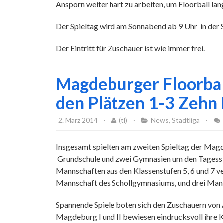
Ansporn weiter hart zu arbeiten, um Floorball la
Der Spieltag wird am Sonnabend ab 9 Uhr in der
Der Eintritt für Zuschauer ist wie immer frei.
Magdeburger Floorball
den Plätzen 1-3 Zehn 
2. März 2014
·
(tl)
·
News
,
Stadtliga
·
Insgesamt spielten am zweiten Spieltag der Mag
Grundschule und zwei Gymnasien um den Tagess
Mannschaften aus den Klassenstufen 5, 6 und 7 v
Mannschaft des Schollgymnasiums, und drei Man
Spannende Spiele boten sich den Zuschauern von An
Magdeburg I und II bewiesen eindrucksvoll ihre Kl