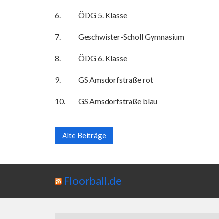
6. ÖDG 5. Klasse
7. Geschwister-Scholl Gymnasium
8. ÖDG 6. Klasse
9. GS Amsdorfstraße rot
10. GS Amsdorfstraße blau
Alte Beiträge
Floorball.de