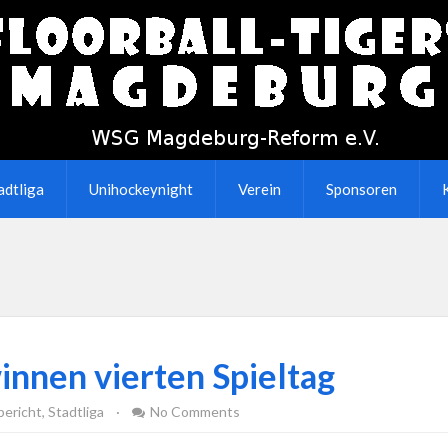
adtliga
Unihockeynight
Verein
Sponsoren
innen vierten Spieltag
bericht
,
Stadtliga
·
No Comments