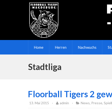
Home
Herren
Nachwuchs
St
Stadtliga
Floorball Tigers 2 gew
13. Mai 2015
·
admin
·
News
,
Presse
,
Spiel