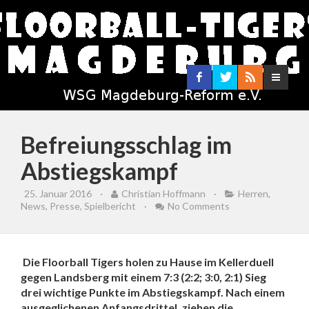
Befreiungsschlag im
Abstiegskampf
25. Januar 2016
·
Christian Hoffmann
·
Herren
,
News
,
Presse
,
Spielbericht
·
No Comments
Die Floorball Tigers holen zu Hause im Kellerduell
gegen Landsberg mit einem 7:3 (2:2; 3:0, 2:1) Sieg
drei wichtige Punkte im Abstiegskampf. Nach einem
ausgeglichenen Anfangsdrittel, ziehen die