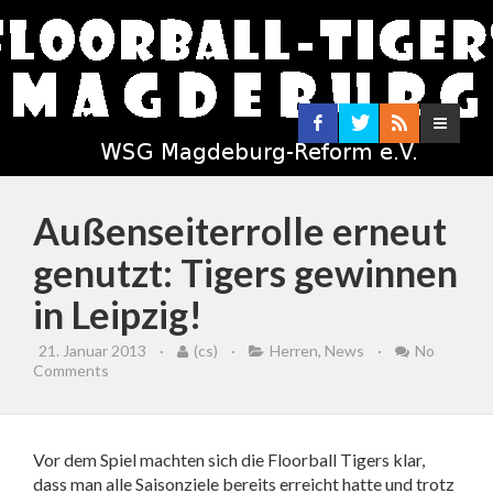
Außenseiterrolle erneut
genutzt: Tigers gewinnen
in Leipzig!
21. Januar 2013
·
(cs)
·
Herren
,
News
·
No
Comments
Vor dem Spiel machten sich die Floorball Tigers klar,
dass man alle Saisonziele bereits erreicht hatte und trotz