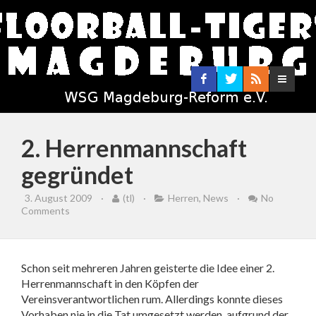
2. Herrenmannschaft
gegründet
3. August 2009
·
(tl)
·
Herren
,
News
·
No
Comments
Schon seit mehreren Jahren geisterte die Idee einer 2.
Herrenmannschaft in den Köpfen der
Vereinsverantwortlichen rum. Allerdings konnte dieses
Vorhaben nie in die Tat umgesetzt werden, aufgrund der