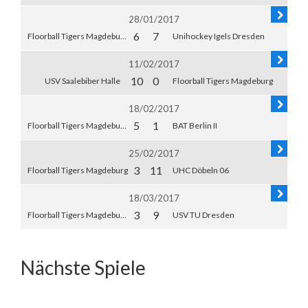
28/01/2017
6
7
Floorball Tigers Magdeburg
Unihockey Igels Dresden
11/02/2017
10
0
USV Saalebiber Halle
Floorball Tigers Magdeburg
18/02/2017
5
1
Floorball Tigers Magdeburg
BAT Berlin II
25/02/2017
3
11
Floorball Tigers Magdeburg
UHC Döbeln 06
18/03/2017
3
9
Floorball Tigers Magdeburg
USV TU Dresden
Nächste Spiele