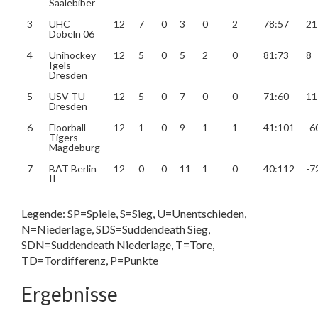
Saalebiber
3
UHC
12
7
0
3
0
2
78:57
21
Döbeln 06
4
Unihockey
12
5
0
5
2
0
81:73
8
Igels
Dresden
5
USV TU
12
5
0
7
0
0
71:60
11
Dresden
6
Floorball
12
1
0
9
1
1
41:101
-6
Tigers
Magdeburg
7
BAT Berlin
12
0
0
11
1
0
40:112
-7
II
Legende: SP=Spiele, S=Sieg, U=Unentschieden,
N=Niederlage, SDS=Suddendeath Sieg,
SDN=Suddendeath Niederlage, T=Tore,
TD=Tordifferenz, P=Punkte
Ergebnisse