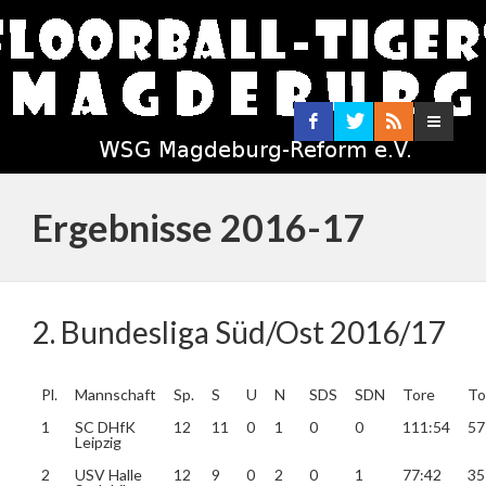
Ergebnisse 2016-17
2. Bundesliga Süd/Ost 2016/17
Pl.
Mannschaft
Sp.
S
U
N
SDS
SDN
Tore
Tor
1
SC DHfK
12
11
0
1
0
0
111:54
57
Leipzig
2
USV Halle
12
9
0
2
0
1
77:42
35