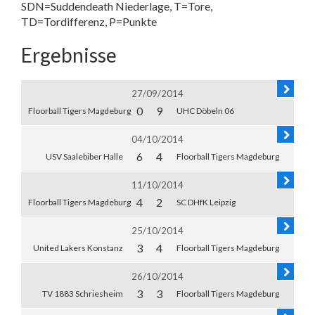
SDN=Suddendeath Niederlage, T=Tore,
TD=Tordifferenz, P=Punkte
Ergebnisse
27/09/2014
0
9
Floorball Tigers Magdeburg
UHC Döbeln 06
04/10/2014
6
4
USV Saalebiber Halle
Floorball Tigers Magdeburg
11/10/2014
4
2
Floorball Tigers Magdeburg
SC DHfK Leipzig
25/10/2014
3
4
United Lakers Konstanz
Floorball Tigers Magdeburg
26/10/2014
3
3
TV 1883 Schriesheim
Floorball Tigers Magdeburg