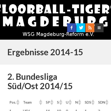
Ergebnisse 2014-15
2. Bundesliga
Süd/Ost 2014/15
Pos.
Team
SP
S
U
N
SDS
SDN
1.
USV
14
10
0
1
1
2