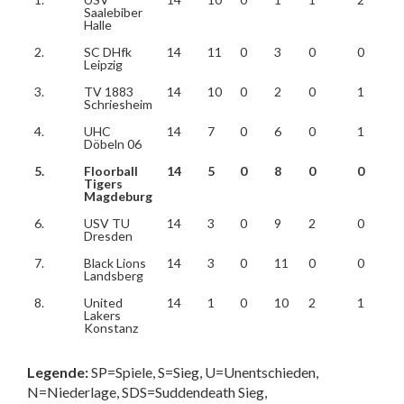
Saalebiber
Halle
2.
SC DHfk
14
11
0
3
0
0
Leipzig
3.
TV 1883
14
10
0
2
0
1
Schriesheim
4.
UHC
14
7
0
6
0
1
Döbeln 06
5.
Floorball
14
5
0
8
0
0
Tigers
Magdeburg
6.
USV TU
14
3
0
9
2
0
Dresden
7.
Black Lions
14
3
0
11
0
0
Landsberg
8.
United
14
1
0
10
2
1
Lakers
Konstanz
Legende:
SP=Spiele, S=Sieg, U=Unentschieden,
N=Niederlage, SDS=Suddendeath Sieg,